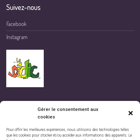
Suivez-nous
Facebook
Instagram
Rue de la Station 131, 7700 Mouscron
Gérer le consentement aux
Tel: 056/84.04.64
cookies
GSM : 0470/62.24.38
Email:
Pour offrir les meilleures expériences, nous utilisons des technologies telles
amo.ledeclic@skynet.be
que les cookies pour stocker et/ou accéder aux informations des appareils. Le