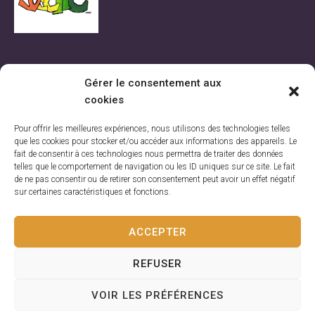
Rue de la Station 131, 7700 Mouscron
Gérer le consentement aux
Tel: 056/84.04.64
cookies
GSM : 0470/62.24.38
Email:
Pour offrir les meilleures expériences, nous utilisons des technologies telles
amo.ledeclic@skynet.be
que les cookies pour stocker et/ou accéder aux informations des appareils. Le
fait de consentir à ces technologies nous permettra de traiter des données
telles que le comportement de navigation ou les ID uniques sur ce site. Le fait
de ne pas consentir ou de retirer son consentement peut avoir un effet négatif
sur certaines caractéristiques et fonctions.
ACCEPTER
Vie privée |
Sitemap |
RG Production
Développé par
REFUSER
Privacy
/ Le Declic © 2026 | Nous sommes un service
VOIR LES PRÉFÉRENCES
agréé et subventionné par la Fédération Wallonie-